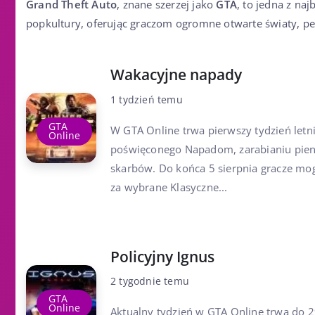
Grand Theft Auto
, znane szerzej jako
GTA
, to jedna z na
popkultury, oferując graczom ogromne otwarte światy, peł
Wakacyjne napady
1 tydzień temu
GTA
W GTA Online trwa pierwszy tydzień letn
Online
poświęconego Napadom, zarabianiu pien
skarbów. Do końca 5 sierpnia gracze m
za wybrane Klasyczne...
Policyjny Ignus
2 tygodnie temu
GTA
Online
Aktualny tydzień w GTA Online trwa do 29