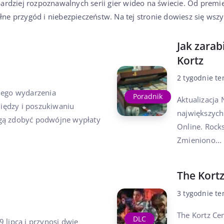
jbardziej rozpoznawalnych serii gier wideo na świecie. Od premi
ne przygód i niebezpieczeństw. Na tej stronie dowiesz się wszy
Jak zarab
Kortz
2 tygodnie t
iego wydarzenia
Poradnik
Aktualizacja
iędzy i poszukiwaniu
największych
ogą zdobyć podwójne wypłaty
Online. Rocks
Zmieniono...
The Kortz
3 tygodnie t
The Kortz Ce
DLC
 lipca i przynosi dwie