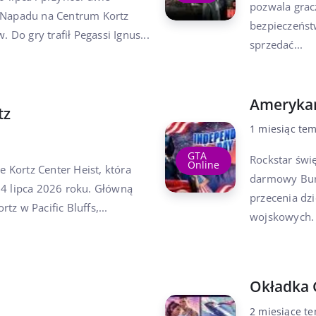
pozwala grac
ę Napadu na Centrum Kortz
bezpieczeńst
Do gry trafił Pegassi Ignus...
sprzedać...
Amerykań
tz
1 miesiąc te
GTA
Rockstar świ
Online
e Kortz Center Heist, która
darmowy Bunk
14 lipca 2026 roku. Główną
przecenia dz
z w Pacific Bluffs,...
wojskowych. 
Okładka 
2 miesiące t