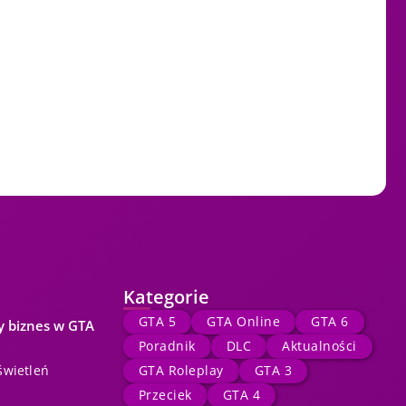
Kategorie
GTA 5
GTA Online
GTA 6
y biznes w GTA
Poradnik
DLC
Aktualności
świetleń
GTA Roleplay
GTA 3
Przeciek
GTA 4