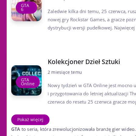
GTA
6
Zaledwie kilka dni temu, 25 czerwca, rus
nowej gry Rockstar Games, a gracze pozn
dystrybucji wersji pudełkowej. Najwięcej
Kolekcjoner Dzieł Sztuki
2 miesiące temu
GTA
Online
Nowy tydzień w GTA Online jest mocno 
i przygotowania do letniej aktualizacji T
czerwca do resetu 25 czerwca gracze mogą
Pokaż więcej
GTA
to seria, która zrewolucjonizowała branżę gier wideo.