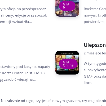
GTA
6
zyła oficjalna przedsprzedaż
Rockstar Ga
ali ceny, edycje oraz sposób
nowym, krótk
 emocji wzbudziła...
potwierdziło,
Ulepszon
2 miesiące t
GTA
W tym tygodn
Online
ustawiony pod kasyno, napady
subskrybentó
he Kortz Center Heist. Od 18
GTA+ oraz d
 zarobić więcej na...
lipca....
 Niezależnie od tego, czy jesteś nowym graczem, czy długoletnim