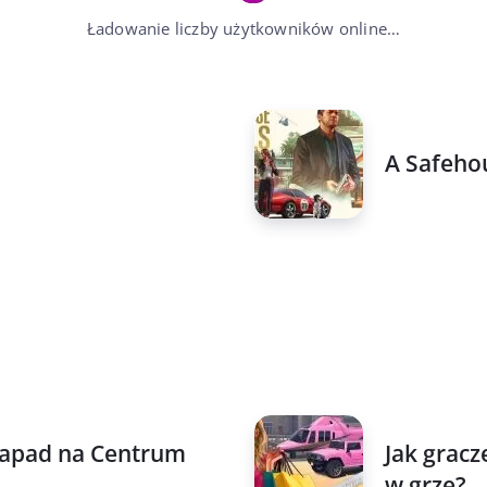
Ładowanie liczby użytkowników online…
A Safehou
 Napad na Centrum
Jak gracz
w grze?