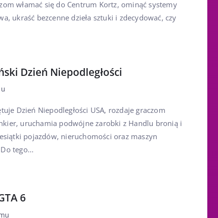
zom włamać się do Centrum Kortz, ominąć systemy
wa, ukraść bezcenne dzieła sztuki i zdecydować, czy
ski Dzień Niepodległości
mu
ętuje Dzień Niepodległości USA, rozdaje graczom
ier, uruchamia podwójne zarobki z Handlu bronią i
iesiątki pojazdów, nieruchomości oraz maszyn
Do tego...
GTA 6
emu