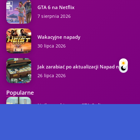
GTA 6 na Netflix
7 sierpnia 2026
Wakacyjne napady
30 lipca 2026
Jak zarabiać po aktualizacji Napad na...
26 lipca 2026
Popularne
Najlepszy biznes w GTA Online
37.3K wyświetleń
Kody GTA 5 na wszystkie platformy...