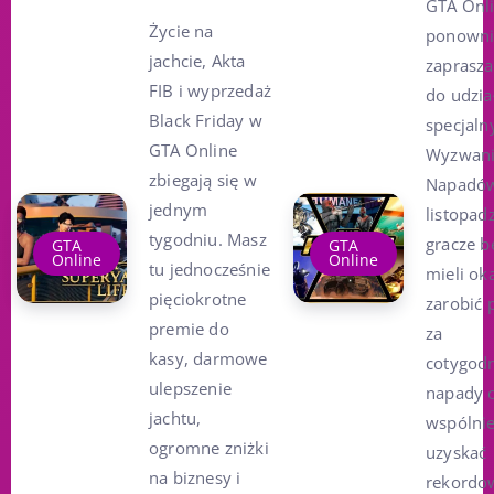
GTA Onl
Życie na
ponowni
jachcie, Akta
zaprasza
FIB i wyprzedaż
do udzia
Black Friday w
specjal
GTA Online
Wyzwan
zbiegają się w
Napadó
jednym
listopad
tygodniu. Masz
gracze b
GTA
GTA
Online
Online
tu jednocześnie
mieli ok
pięciokrotne
zarobić 
premie do
za
kasy, darmowe
cotygod
ulepszenie
napady 
jachtu,
wspólni
ogromne zniżki
uzyskać
na biznesy i
rekordo