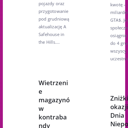
pojazdy oraz
kwotę –
przygotowanie
miliard
pod grudniową
GTA$. Jeś
aktualizację A
społeczn
Safehouse in
osiągnie 
the Hills....
do 4 gru
wszyscy
uczestnic
Wietrzeni
e
Zniżki
magazynó
okazj
w
Dnia
kontraba
Niepo
ndy