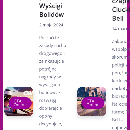
czap
Wyścigi
Clucki
Bolidów
Bell
2 maja 2024
14 marca
Porzućcie
Zakończ
zasady ruchu
współpr
drogowego i
skorump
zainkasujcie
policji z
potrójne
potężny
nagrody w
kartele
wyścigach
narkoty
bolidów. Z
biorąc u
rozwagą
GTA
GTA
Nalocie 
Online
Online
dobierajcie
farmę Cl
opony i
Bell –
decydujcie,
najnows