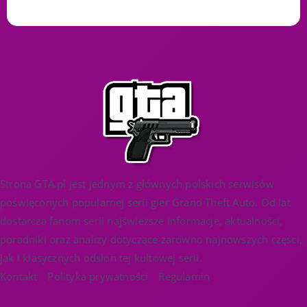
Strona GTA.pl jest jednym z głównych polskich serwisów
poświęconych popularnej serii gier Grand Theft Auto. Od lat
dostarcza fanom serii najświeższe informacje, aktualności,
poradniki oraz analizy dotyczące zarówno najnowszych części,
jak i klasycznych odsłon tej kultowej serii.
Kontakt
Polityka prywatności
Regulamin