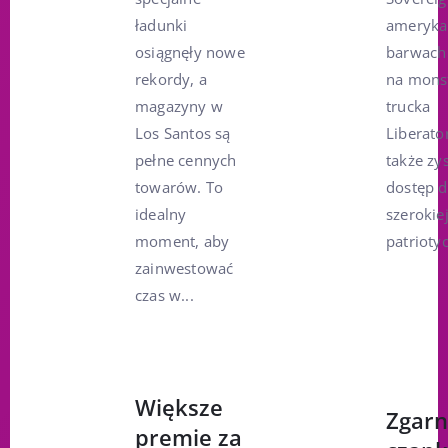
ładunki
ameryka
osiągnęły nowe
barwach
rekordy, a
na mons
magazyny w
trucka
Los Santos są
Liberator
pełne cennych
także zy
towarów. To
dostęp 
idealny
szerokie
moment, aby
patriotyc
zainwestować
czas w...
Większe
Zgarn
premie za