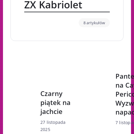
ZX Kabriolet
8 artykułów
Pante
na Ca
Czarny
Peric
piątek na
Wyzw
jachcie
napa
27 listopada
7 listop
2025