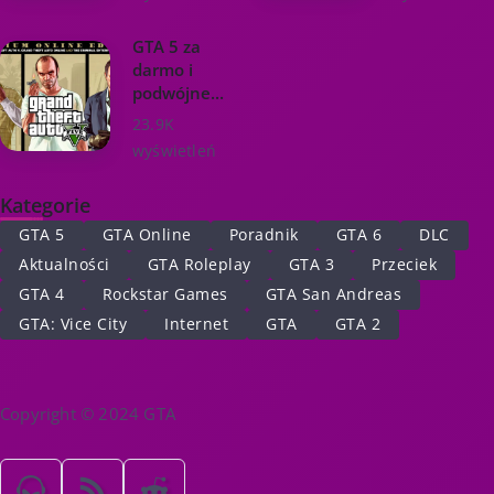
GTA 5 za
darmo i
podwójne...
23.9K
wyświetleń
Kategorie
GTA 5
GTA Online
Poradnik
GTA 6
DLC
Aktualności
GTA Roleplay
GTA 3
Przeciek
GTA 4
Rockstar Games
GTA San Andreas
GTA: Vice City
Internet
GTA
GTA 2
Copyright © 2024 GTA