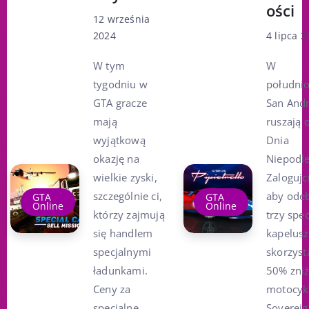
ości
12 września
2024
4 lipca 2
W tym
W
tygodniu w
połudn
GTA gracze
San And
mają
ruszają 
wyjątkową
Dnia
okazję na
Niepodle
wielkie zyski,
Zalogujci
szczególnie ci,
aby ode
GTA
GTA
Online
Online
którzy zajmują
trzy spe
się handlem
kapelusz
specjalnymi
skorzyst
ładunkami.
50% zniż
Ceny za
motocyk
specjalne
Soverei