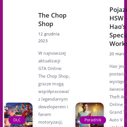
Pojaz
The Chop
HSW 
Shop
Hao’s
Speci
12 grudnia
2023
Work
W najnowszej
20 marca
aktualizacji
Hao jest
GTA Online:
postacią
The Chop Shop,
występu
gracze mogą
świecie 
współpracować
Theft Au
z legendarnym
Online o
deweloperem i
Grand Th
fanem
Auto V. J
DLC
Poradnik
motoryzacji,