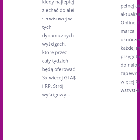
kiedy najlepiej
pełnej ak
zjechać do alei
aktualiz
serwisowej w
Online. 
tych
marca
dynamicznych
ukończe
wyścigach,
każdej m
które przez
przygot
cały tydzień
do nalot
będą oferować
zapewni
3x więcej GTA$
więcej G
i RP. Strój
wszystkic
wyścigowy...