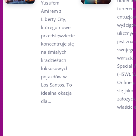
utalent
Yusufem
tunerem 
Amirem z
entuzjas
Liberty City,
wyścigó
którego nowe
ulicznyc
przedsięwzięcie
jest zna
koncentruje się
swojego
na śmiałych
warsztat
kradzieżach
Special 
luksusowych
(HSW). 
pojazdów w
Online p
Los Santos. To
się jako
idealna okazja
założycie
dla...
właściciel