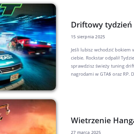
Driftowy tydzień
15 sierpnia 2025
Jeśli lubisz wchodzić bokiem w
ciebie. Rockstar odpalił Tyd
sprawdzisz świeży tuning drif
nagrodami w GTA$ oraz RP. Do
Wietrzenie Han
27 marca 2025