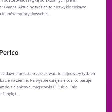
 i dostosować taktykę do aktualnych premii
r Games. Aktualny tydzień to niezwykle ciekawe
u Klubów motocyklowych z...
Perico
o już dawno przestało zaskakiwać, to najnowszy tydzień
 cię na ziemię. Na wyspie dzieje się coś, co pasuje
iż do sielankowej miejscówki El Rubio. Fale
dżunglę i...