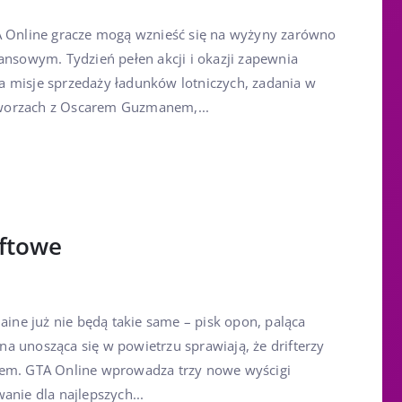
A Online gracze mogą wznieść się na wyżyny zarówno
ansowym. Tydzień pełen akcji i okazji zapewnia
 misje sprzedaży ładunków lotniczych, zadania w
worzach z Oscarem Guzmanem,...
iftowe
laine już nie będą takie same – pisk opon, paląca
a unosząca się w powietrzu sprawiają, że drifterzy
tem. GTA Online wprowadza trzy nowe wyścigi
anie dla najlepszych...