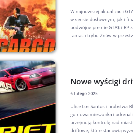
W najnowszej aktualizacji GT
w sensie dosłownym, jak i fin
podwójne premie GTA$ i RP za
ramach trybu Znów w przest
Nowe wyścigi dr
6 lutego 2025
Ulice Los Santos i hrabstwa B
gumowa mieszanka i adrenalin
przejmują kontrolę nad mias
driftowe, które stanowią wyzw