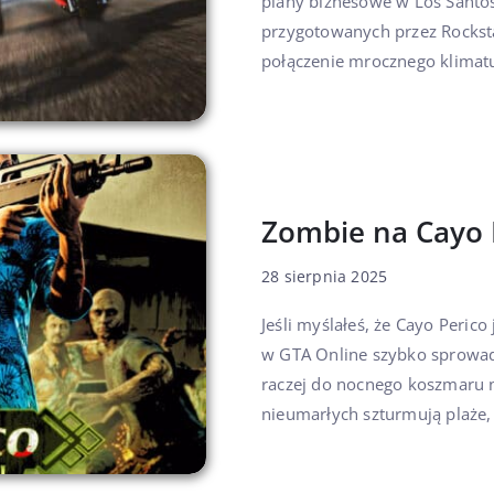
plany biznesowe w Los Santos
przygotowanych przez Rocksta
połączenie mrocznego klimat
Zombie na Cayo 
28 sierpnia 2025
Jeśli myślałeś, że Cayo Peric
w GTA Online szybko sprowadzi
raczej do nocnego koszmaru n
nieumarłych szturmują plaże, 