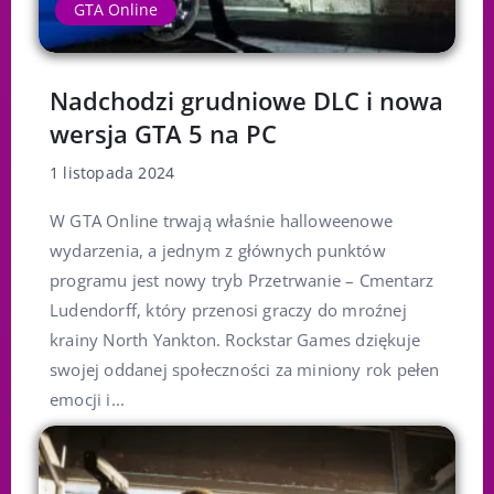
GTA Online
Nadchodzi grudniowe DLC i nowa
wersja GTA 5 na PC
1 listopada 2024
W GTA Online trwają właśnie halloweenowe
wydarzenia, a jednym z głównych punktów
programu jest nowy tryb Przetrwanie – Cmentarz
Ludendorff, który przenosi graczy do mroźnej
krainy North Yankton. Rockstar Games dziękuje
swojej oddanej społeczności za miniony rok pełen
emocji i...