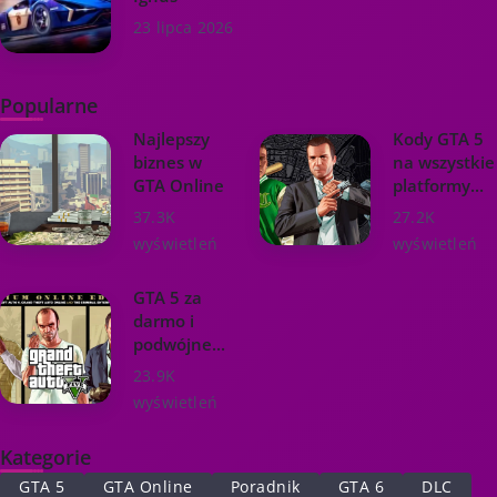
23 lipca 2026
Popularne
Najlepszy
Kody GTA 5
biznes w
na wszystkie
GTA Online
platformy...
37.3K
27.2K
wyświetleń
wyświetleń
GTA 5 za
darmo i
podwójne...
23.9K
wyświetleń
Kategorie
GTA 5
GTA Online
Poradnik
GTA 6
DLC