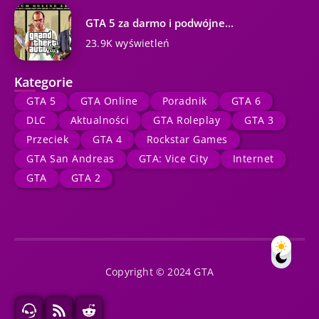
GTA 5 za darmo i podwójne...
23.9K wyświetleń
Kategorie
GTA 5
GTA Online
Poradnik
GTA 6
DLC
Aktualności
GTA Roleplay
GTA 3
Przeciek
GTA 4
Rockstar Games
GTA San Andreas
GTA: Vice City
Internet
GTA
GTA 2
Copyright © 2024 GTA