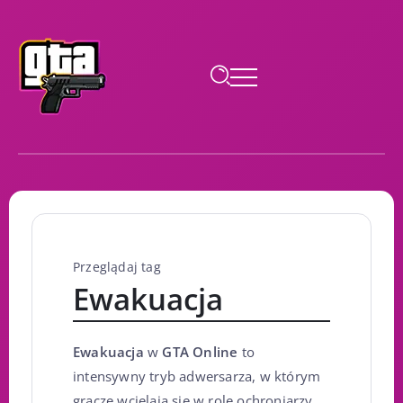
Przeglądaj tag
Ewakuacja
Ewakuacja
w
GTA Online
to
intensywny tryb adwersarza, w którym
gracze wcielają się w role ochroniarzy