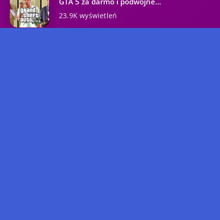
GTA 5 za darmo i podwójne...
23.9K wyświetleń
Kategorie
GTA 5
GTA Online
GTA 6
Poradnik
DLC
Aktualności
GTA Roleplay
GTA 3
Przeciek
GTA 4
Rockstar Games
GTA San Andreas
GTA: Vice City
Internet
GTA
GTA 2
Copyright © 2024 GTA