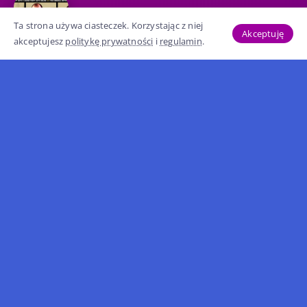
GTA 5 za darmo i podwójne...
Ta strona używa ciasteczek. Korzystając z niej
Akceptuję
23.9K wyświetleń
akceptujesz
politykę prywatności
i
regulamin
.
Kategorie
GTA 5
GTA Online
GTA 6
Poradnik
DLC
Aktualności
GTA Roleplay
GTA 3
Przeciek
GTA 4
Rockstar Games
GTA San Andreas
GTA: Vice City
Internet
GTA
GTA 2
Copyright © 2024 GTA