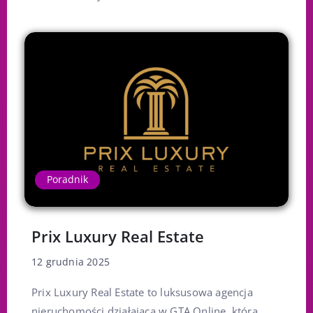
Poradnik
Prix Luxury Real Estate
12 grudnia 2025
Prix Luxury Real Estate to luksusowa agencja
nieruchomości działająca w GTA Online, która