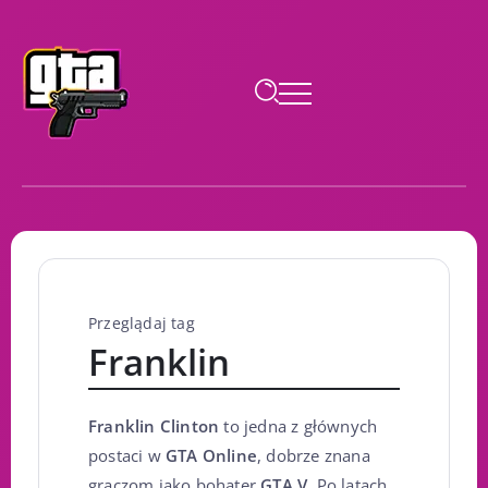
Przeglądaj tag
Franklin
Franklin Clinton
to jedna z głównych
postaci w
GTA Online
, dobrze znana
graczom jako bohater
GTA V
. Po latach