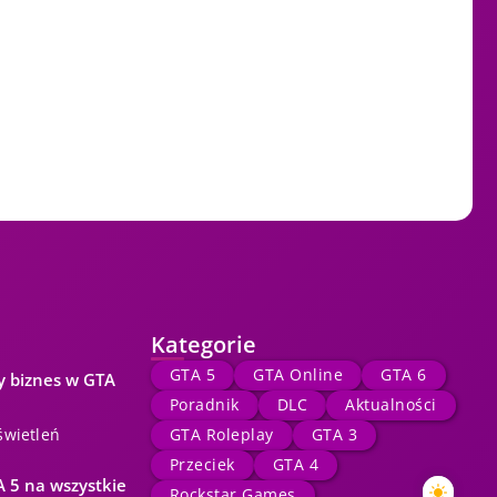
Kategorie
GTA 5
GTA Online
GTA 6
y biznes w GTA
Poradnik
DLC
Aktualności
świetleń
GTA Roleplay
GTA 3
Przeciek
GTA 4
 5 na wszystkie
Rockstar Games