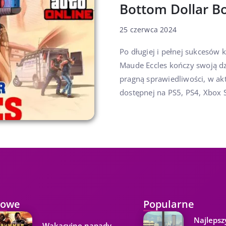
Bottom Dollar B
25 czerwca 2024
Po długiej i pełnej sukcesów
Maude Eccles kończy swoją dzi
pragną sprawiedliwości, w akt
dostępnej na PS5, PS4, Xbox S
owe
Popularne
Najlepsz
Wakacyjne napady