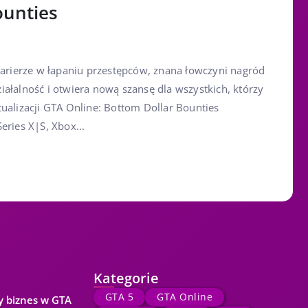
ounties
 karierze w łapaniu przestępców, znana łowczyni nagród
ałalność i otwiera nową szansę dla wszystkich, którzy
ualizacji GTA Online: Bottom Dollar Bounties
eries X|S, Xbox...
Kategorie
GTA 5
GTA Online
y biznes w GTA