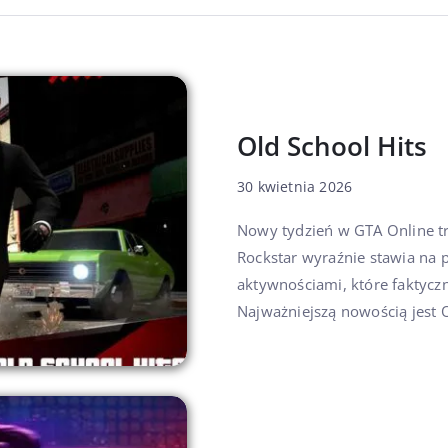
Old School Hits
30 kwietnia 2026
Nowy tydzień w GTA Online t
Rockstar wyraźnie stawia na p
aktywnościami, które faktyc
Najważniejszą nowością jest Ol