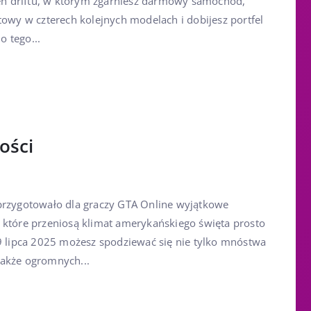
zień driftu, w którym zgarniesz darmowy samochód,
towy w czterech kolejnych modelach i dobijesz portfel
 tego...
ości
przygotowało dla graczy GTA Online wyjątkowe
 które przeniosą klimat amerykańskiego święta prosto
 9 lipca 2025 możesz spodziewać się nie tylko mnóstwa
także ogromnych...