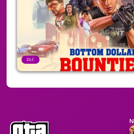
DLC
N