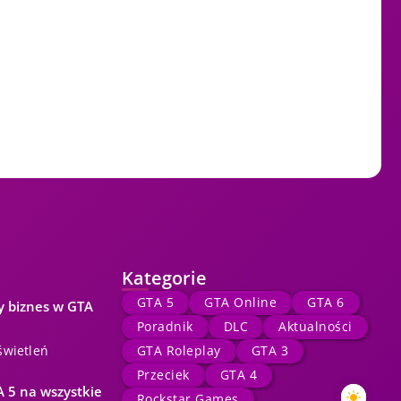
Kategorie
GTA 5
GTA Online
GTA 6
y biznes w GTA
Poradnik
DLC
Aktualności
świetleń
GTA Roleplay
GTA 3
Przeciek
GTA 4
 5 na wszystkie
Rockstar Games