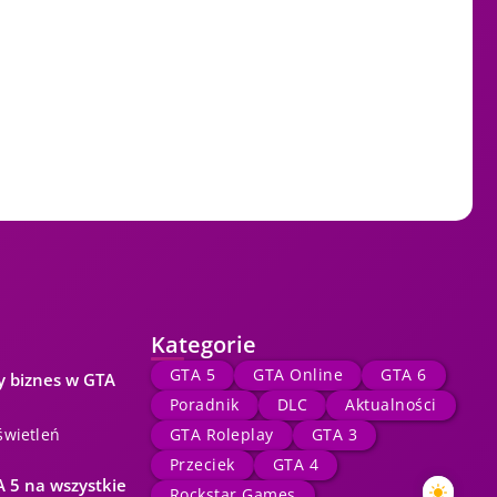
Kategorie
GTA 5
GTA Online
GTA 6
y biznes w GTA
Poradnik
DLC
Aktualności
świetleń
GTA Roleplay
GTA 3
Przeciek
GTA 4
 5 na wszystkie
Rockstar Games