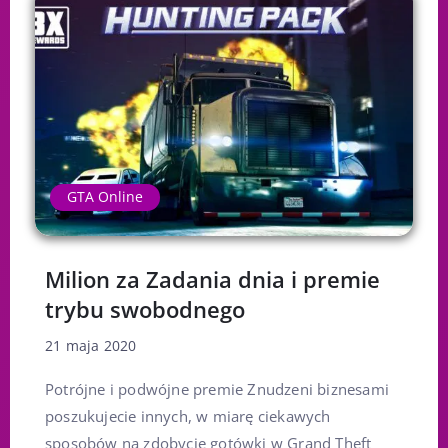
GTA Online
Milion za Zadania dnia i premie
trybu swobodnego
21 maja 2020
Potrójne i podwójne premie Znudzeni biznesami
poszukujecie innych, w miarę ciekawych
sposobów na zdobycie gotówki w Grand Theft