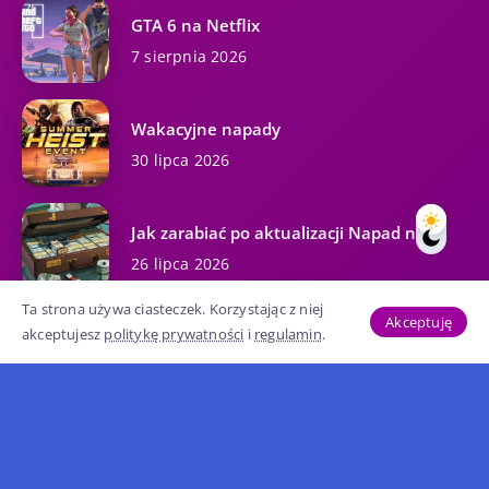
GTA 6 na Netflix
7 sierpnia 2026
Wakacyjne napady
30 lipca 2026
Jak zarabiać po aktualizacji Napad na...
26 lipca 2026
Ta strona używa ciasteczek. Korzystając z niej
Popularne
Akceptuję
akceptujesz
politykę prywatności
i
regulamin
.
Najlepszy biznes w GTA Online
37.3K wyświetleń
Kody GTA 5 na wszystkie platformy...