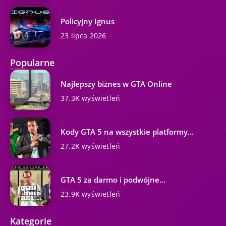
Policyjny Ignus
23 lipca 2026
Popularne
Najlepszy biznes w GTA Online
37.3K wyświetleń
Kody GTA 5 na wszystkie platformy...
27.2K wyświetleń
GTA 5 za darmo i podwójne...
23.9K wyświetleń
Kategorie