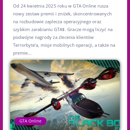
Od 24 kwietnia 2025 roku w GTA Online rusza
nowy zestaw premii i zniżek, skoncentrowanych
na rozbudowie zaplecza operacyjnego oraz
szybkim zarabianiu GTA$. Gracze mogą liczyć na
podwójne nagrody za zlecenia klientów
Terrorbyte’a, misje mobilnych operacji, a także na
premie...
GTA Online