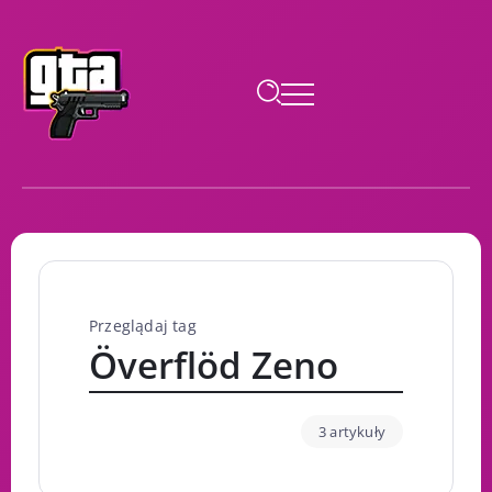
Przeglądaj tag
Överflöd Zeno
3 artykuły