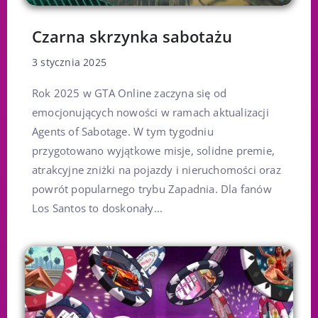
Czarna skrzynka sabotażu
3 stycznia 2025
Rok 2025 w GTA Online zaczyna się od
emocjonujących nowości w ramach aktualizacji
Agents of Sabotage. W tym tygodniu
przygotowano wyjątkowe misje, solidne premie,
atrakcyjne zniżki na pojazdy i nieruchomości oraz
powrót popularnego trybu Zapadnia. Dla fanów
Los Santos to doskonały...