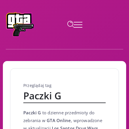
Przeglądaj tag
Paczki G
Paczki G
to dzienne przedmioty do
zebrania w
GTA Online
, wprowadzone
w aktualizacji
Los Santos Drug Wars
.