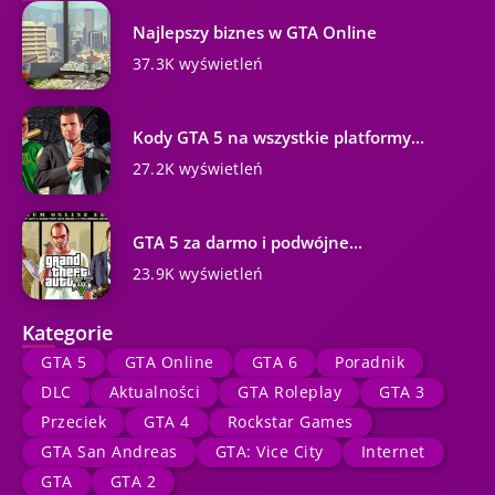
Najlepszy biznes w GTA Online
37.3K wyświetleń
Kody GTA 5 na wszystkie platformy...
27.2K wyświetleń
GTA 5 za darmo i podwójne...
23.9K wyświetleń
Kategorie
GTA 5
GTA Online
GTA 6
Poradnik
DLC
Aktualności
GTA Roleplay
GTA 3
Przeciek
GTA 4
Rockstar Games
GTA San Andreas
GTA: Vice City
Internet
GTA
GTA 2