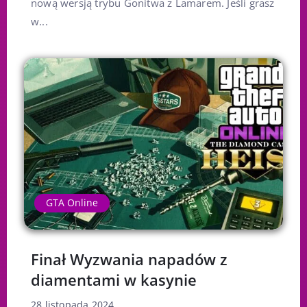
nową wersją trybu Gonitwa z Lamarem. Jeśli grasz
w...
GTA Online
Finał Wyzwania napadów z
diamentami w kasynie
28 listopada 2024