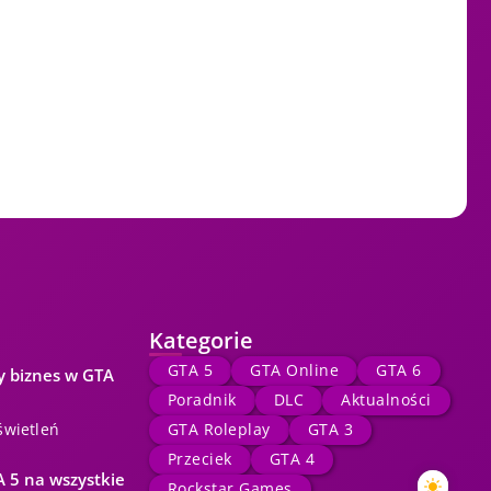
Kategorie
GTA 5
GTA Online
GTA 6
y biznes w GTA
Poradnik
DLC
Aktualności
świetleń
GTA Roleplay
GTA 3
Przeciek
GTA 4
 5 na wszystkie
Rockstar Games