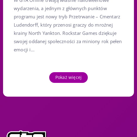
W GTA Online trwają właśnie halloweenowe
wydarzenia, a jednym z głównych punktów
programu jest nowy tryb Przetrwanie – Cmentarz
Ludendorff, który przenosi graczy do mroźnej
krainy North Yankton. Rockstar Games dziękuje
swojej oddanej społeczności za miniony rok pełen
emocji i...
Pokaż więcej