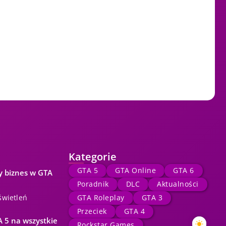
Kategorie
GTA 5
GTA Online
GTA 6
y biznes w GTA
Poradnik
DLC
Aktualności
świetleń
GTA Roleplay
GTA 3
Przeciek
GTA 4
 5 na wszystkie
Rockstar Games