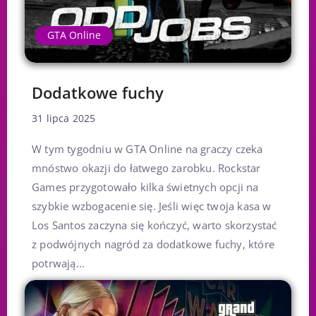
GTA Online
Dodatkowe fuchy
31 lipca 2025
W tym tygodniu w GTA Online na graczy czeka
mnóstwo okazji do łatwego zarobku. Rockstar
Games przygotowało kilka świetnych opcji na
szybkie wzbogacenie się. Jeśli więc twoja kasa w
Los Santos zaczyna się kończyć, warto skorzystać
z podwójnych nagród za dodatkowe fuchy, które
potrwają...