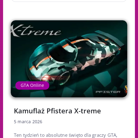
GTA Online
Kamuflaż Pfistera X-treme
5 marca 2026
Ten tydzień to absolutne święto dla graczy GTA,