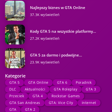
Najlepszy biznes w GTA Online
37.3K wyświetleń
Kody GTA 5 na wszystkie platformy...
27.2K wyświetleń
GTA 5 za darmo i podwójne...
23.9K wyświetleń
Kategorie
GTA 5
GTA Online
GTA 6
Poradnik
DLC
Aktualności
GTA Roleplay
GTA 3
Przeciek
GTA 4
Rockstar Games
GTA San Andreas
GTA: Vice City
Internet
GTA
GTA 2