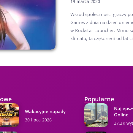
19 marca 2020
Wśród społeczności graczy po
Games z dnia na dzień uniemo
w Rockstar Launcher. Mimo sw
klimatu, ta część serii od lat ci
owe
Popularne
Najlepsz
Wakacyjne napady
Online
30 lipca 2026
37.3K wy