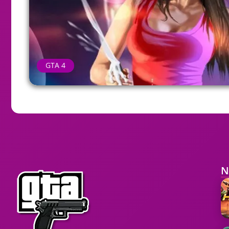
GTA 4
N