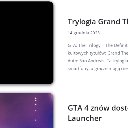
Trylogia Grand T
14 grudnia 2023
GTA: The Trilogy – The Definit
kultowych tytułów: Grand Thef
Auto: San Andreas. Ta trylogia
smartfony, a gracze mogą cies
GTA 4 znów dost
Launcher