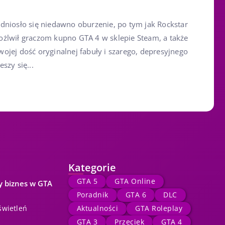
dniosło się niedawno oburzenie, po tym jak Rockstar
żlwił graczom kupno GTA 4 w sklepie Steam, a także
ojej dość oryginalnej fabuły i szarego, depresyjnego
eszy się...
Kategorie
GTA 5
GTA Online
y biznes w GTA
Poradnik
GTA 6
DLC
świetleń
Aktualności
GTA Roleplay
GTA 3
Przeciek
GTA 4