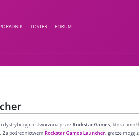
PORADNIK
TOSTER
FORUM
cher
ma dystrybucyjna stworzona przez
Rockstar Games
, która umożl
e
. Za pośrednictwem
Rockstar Games Launcher
, gracze mogą z