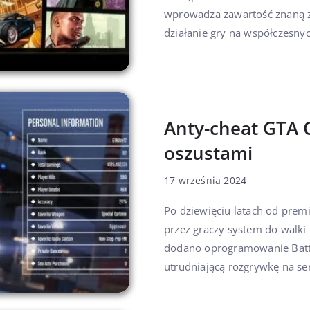
wprowadza zawartość znaną z 
działanie gry na współczesny
Anty-cheat GTA 
oszustami
17 września 2024
Po dziewięciu latach od pre
przez graczy system do walki
dodano oprogramowanie Battl
utrudniającą rozgrywkę na ser