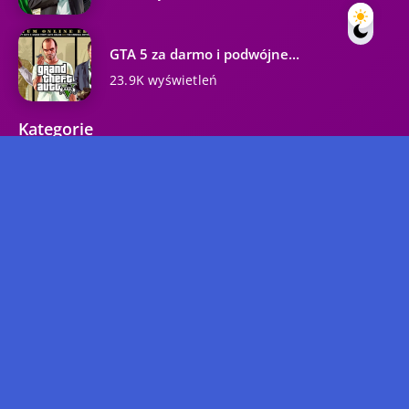
GTA 5 za darmo i podwójne...
23.9K wyświetleń
Kategorie
GTA 5
GTA Online
GTA 6
Poradnik
DLC
Aktualności
GTA Roleplay
GTA 3
Przeciek
GTA 4
Rockstar Games
GTA San Andreas
GTA: Vice City
Internet
GTA
GTA 2
Copyright © 2024 GTA