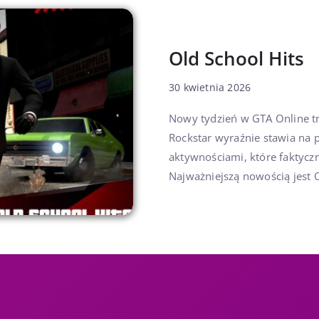
Old School Hits
30 kwietnia 2026
Nowy tydzień w GTA Online t
Rockstar wyraźnie stawia na p
aktywnościami, które faktyc
Najważniejszą nowością jest Ol