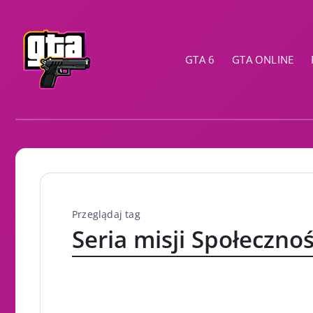
GTA 6
GTA ONLINE
Przeglądaj tag
Seria misji Społecznoś