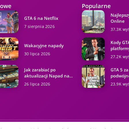
owe
Popularne
Najlepsz
GTA 6 na Netflix
Online
7 sierpnia 2026
37.3K wy
Kody GTA
Wakacyjne napady
platformy
30 lipca 2026
27.2K wy
Jak zarabiać po
GTA 5 za
aktualizacji Napad na...
podwójne
26 lipca 2026
23.9K wy