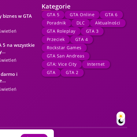
Kategorie
GTA 5
GTA Online
GTA 6
y biznes w GTA
Poradnik
DLC
Aktualności
świetleń
GTA Roleplay
GTA 3
Przeciek
GTA 4
 5 na wszystkie
Rockstar Games
...
GTA San Andreas
świetleń
GTA: Vice City
Internet
GTA
GTA 2
 darmo i
...
świetleń