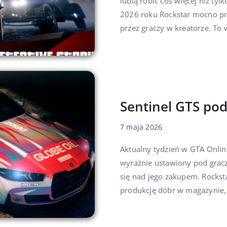
lubią robić coś więcej niż ty
2026 roku Rockstar mocno pro
przez graczy w kreatorze. To 
Sentinel GTS p
7 maja 2026
Aktualny tydzień w GTA Onlin
wyraźnie ustawiony pod gracz
się nad jego zakupem. Rocks
produkcję dóbr w magazynie,