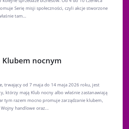
lko kolejne sprzedaże biznesów. Od 4 do 10 czerwca
muje Serię misji społeczności, czyli akcje stworzone
właśnie tam...
od Klubem nocnym
e, trwający od 7 maja do 14 maja 2026 roku, jest
y, którzy mają Klub nocny albo właśnie zastanawiają
tar tym razem mocno promuje zarządzanie klubem,
 Wojny handlowe oraz...