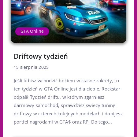
GTA Online
Driftowy tydzień
15 sierpnia 2025
Jeśli lubisz wchodzić bokiem w ciasne zakręty, to
ten tydzień w GTA Online jest dla ciebie. Rockstar
odpalił Tydzień driftu, w którym zgarniesz
darmowy samochód, sprawdzisz świeży tuning
driftowy w czterech kolejnych modelach i dobijesz
portfel nagrodami w GTA$ oraz RP. Do tego...