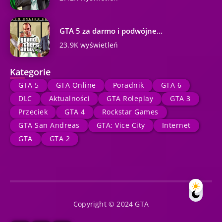
GTA 5 za darmo i podwójne...
23.9K wyświetleń
Kategorie
GTA 5
GTA Online
Poradnik
GTA 6
DLC
Aktualności
GTA Roleplay
GTA 3
Przeciek
GTA 4
Rockstar Games
GTA San Andreas
GTA: Vice City
Internet
GTA
GTA 2
Copyright © 2024 GTA