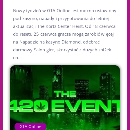
Nowy tydzień w GTA Online jest mocno ustawiony
pod kasyno, napady i przygotowania do letniej
aktualizacji The Kortz Center Heist. Od 18 czerwca
do resetu 25 czerwca gracze mogą zarobić więcej
na Napadzie na kasyno Diamond, odebrać
darmowy Salon gier, skorzystać z dużych zniżek
na...
GTA Online