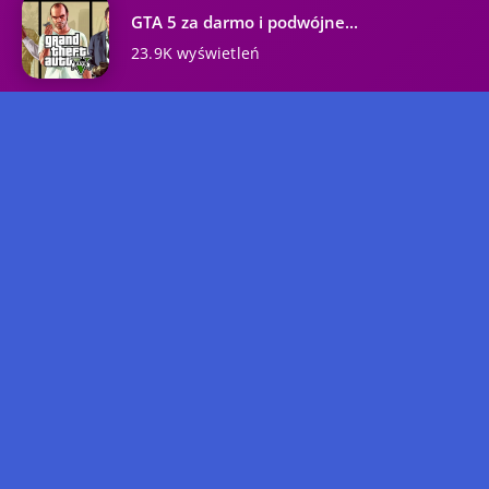
GTA 5 za darmo i podwójne...
23.9K wyświetleń
Kategorie
GTA 5
GTA Online
Poradnik
GTA 6
DLC
Aktualności
GTA Roleplay
GTA 3
Przeciek
GTA 4
Rockstar Games
GTA San Andreas
GTA: Vice City
Internet
GTA
GTA 2
Copyright © 2024 GTA