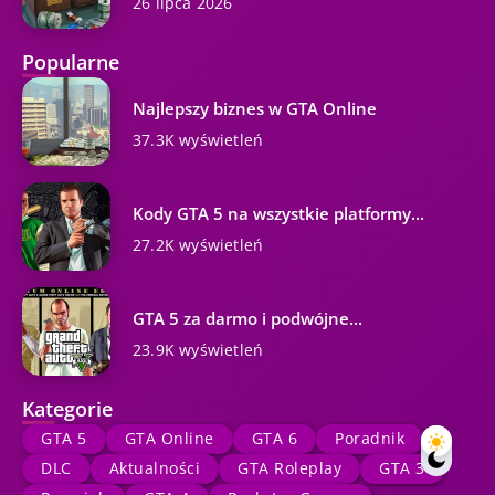
26 lipca 2026
Popularne
Najlepszy biznes w GTA Online
37.3K wyświetleń
Kody GTA 5 na wszystkie platformy...
27.2K wyświetleń
GTA 5 za darmo i podwójne...
23.9K wyświetleń
Kategorie
GTA 5
GTA Online
GTA 6
Poradnik
DLC
Aktualności
GTA Roleplay
GTA 3