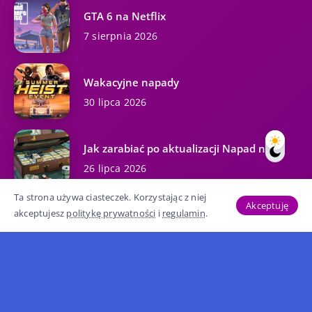
GTA 6 na Netflix
7 sierpnia 2026
Wakacyjne napady
30 lipca 2026
Jak zarabiać po aktualizacji Napad na...
26 lipca 2026
Ta strona używa ciasteczek. Korzystając z niej
Popularne
Akceptuję
akceptujesz
politykę prywatności
i
regulamin
.
Najlepszy biznes w GTA Online
37.4K wyświetleń
Kody GTA 5 na wszystkie platformy...