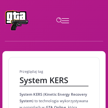
Przeglądaj tag
System KERS
System KERS
(
Kinetic Energy Recovery
System
) to technologia wykorzystywana
w pojazdach w
GTA Online
, która