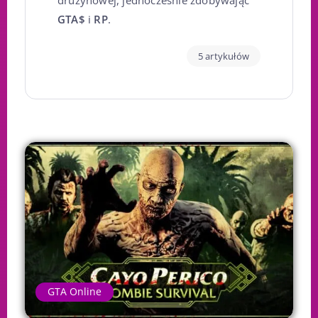
drużynowej, jednocześnie zdobywając
GTA$
i
RP
.
5 artykułów
GTA Online