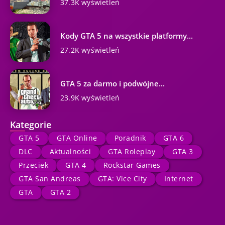
37.3K wyświetleń
Kody GTA 5 na wszystkie platformy...
27.2K wyświetleń
GTA 5 za darmo i podwójne...
23.9K wyświetleń
Kategorie
GTA 5
GTA Online
Poradnik
GTA 6
DLC
Aktualności
GTA Roleplay
GTA 3
Przeciek
GTA 4
Rockstar Games
GTA San Andreas
GTA: Vice City
Internet
GTA
GTA 2