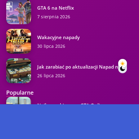
GTA 6 na Netflix
7 sierpnia 2026
Wakacyjne napady
30 lipca 2026
Jak zarabiać po aktualizacji Napad na...
26 lipca 2026
Popularne
Najlepszy biznes w GTA Online
37.3K wyświetleń
Kody GTA 5 na wszystkie platformy...