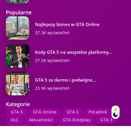
Popularne
Najlepszy biznes w GTA Online
37.3K wyświetleń
Kody GTA 5 na wszystkie platformy...
27.2K wyświetleń
GTA 5 za darmo i podwójne...
23.9K wyświetleń
Kategorie
GTA 5
GTA Online
GTA 6
Poradnik
DLC
Aktualności
GTA Roleplay
GTA 3
Przeciek
GTA 4
Rockstar Games