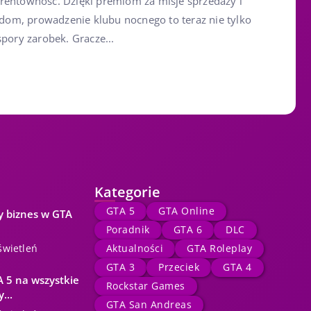
rentowność. Dzięki premiom za misje sprzedaży i
om, prowadzenie klubu nocnego to teraz nie tylko
spory zarobek. Gracze...
Kategorie
GTA 5
GTA Online
y biznes w GTA
Poradnik
GTA 6
DLC
świetleń
Aktualności
GTA Roleplay
GTA 3
Przeciek
GTA 4
 5 na wszystkie
Rockstar Games
...
GTA San Andreas