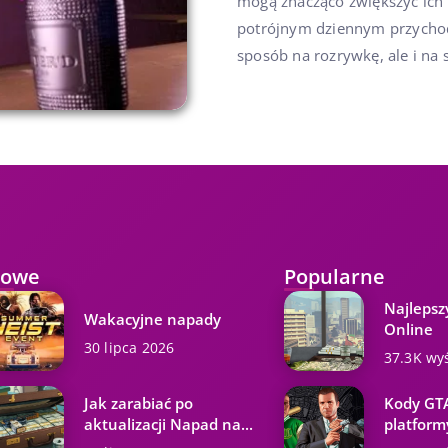
mogą znacząco zwiększyć ich 
potrójnym dziennym przychod
sposób na rozrywkę, ale i na 
owe
Popularne
Najlepsz
Wakacyjne napady
Online
30 lipca 2026
37.3K wy
Jak zarabiać po
Kody GTA
aktualizacji Napad na...
platformy