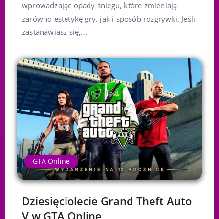
wprowadzając opady śniegu, które zmieniają
zarówno estetykę gry, jak i sposób rozgrywki. Jeśli
zastanawiasz się,...
GTA Online
Dziesięciolecie Grand Theft Auto
V w GTA Online