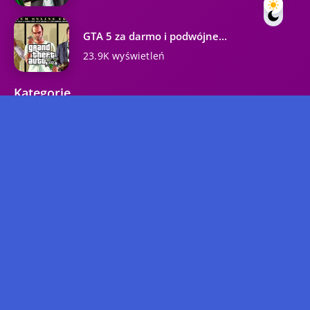
GTA 5 za darmo i podwójne...
23.9K wyświetleń
Kategorie
GTA 5
GTA Online
GTA 6
Poradnik
DLC
Aktualności
GTA Roleplay
GTA 3
Przeciek
GTA 4
Rockstar Games
GTA San Andreas
GTA: Vice City
Internet
GTA
GTA 2
Copyright © 2024 GTA