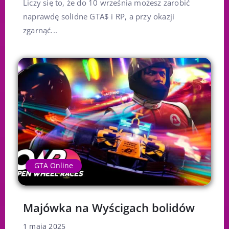
Liczy się to, że do 10 września możesz zarobić
naprawdę solidne GTA$ i RP, a przy okazji
zgarnąć...
GTA Online
Majówka na Wyścigach bolidów
1 maja 2025