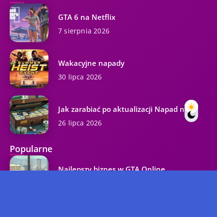
GTA 6 na Netflix
7 sierpnia 2026
Wakacyjne napady
30 lipca 2026
Jak zarabiać po aktualizacji Napad na...
26 lipca 2026
Popularne
Najlepszy biznes w GTA Online
37.3K wyświetleń
Kody GTA 5 na wszystkie platformy...