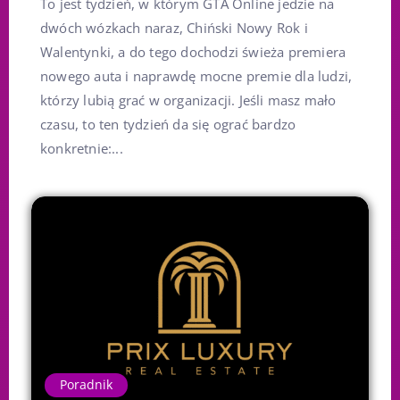
To jest tydzień, w którym GTA Online jedzie na
dwóch wózkach naraz, Chiński Nowy Rok i
Walentynki, a do tego dochodzi świeża premiera
nowego auta i naprawdę mocne premie dla ludzi,
którzy lubią grać w organizacji. Jeśli masz mało
czasu, to ten tydzień da się ograć bardzo
konkretnie:...
Poradnik