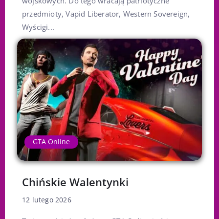
wojskowych. Do tego wracają patriotyczne
przedmioty, Vapid Liberator, Western Sovereign,
Wyścigi...
GTA Online
Chińskie Walentynki
12 lutego 2026