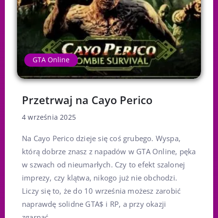
GTA Online
Przetrwaj na Cayo Perico
4 września 2025
Na Cayo Perico dzieje się coś grubego. Wyspa,
którą dobrze znasz z napadów w GTA Online, pęka
w szwach od nieumarłych. Czy to efekt szalonej
imprezy, czy klątwa, nikogo już nie obchodzi.
Liczy się to, że do 10 września możesz zarobić
naprawdę solidne GTA$ i RP, a przy okazji
zgarnąć...