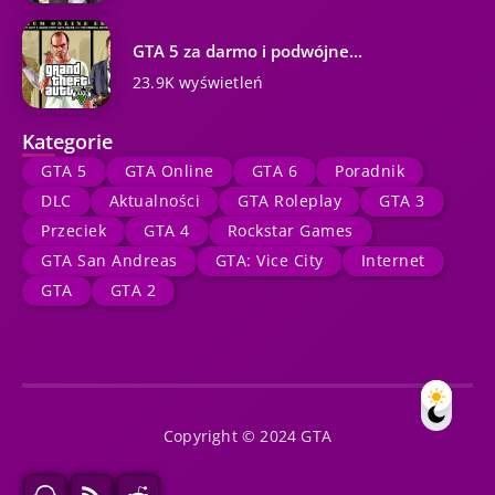
GTA 5 za darmo i podwójne...
23.9K wyświetleń
Kategorie
GTA 5
GTA Online
GTA 6
Poradnik
DLC
Aktualności
GTA Roleplay
GTA 3
Przeciek
GTA 4
Rockstar Games
GTA San Andreas
GTA: Vice City
Internet
GTA
GTA 2
Copyright © 2024 GTA