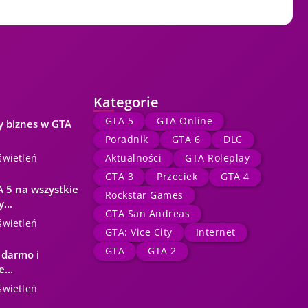
Kategorie
GTA 5
GTA Online
y biznes w GTA
Poradnik
GTA 6
DLC
świetleń
Aktualności
GTA Roleplay
GTA 3
Przeciek
GTA 4
 5 na wszystkie
Rockstar Games
...
GTA San Andreas
świetleń
GTA: Vice City
Internet
GTA
GTA 2
 darmo i
...
świetleń