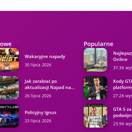
owe
Popularne
Najlepsz
Wakacyjne napady
Online
30 lipca 2026
37.3K wy
Jak zarabiać po
Kody GTA
aktualizacji Napad na...
platformy
26 lipca 2026
27.2K wy
GTA 5 za
Policyjny Ignus
podwójne
23 lipca 2026
23.9K wy