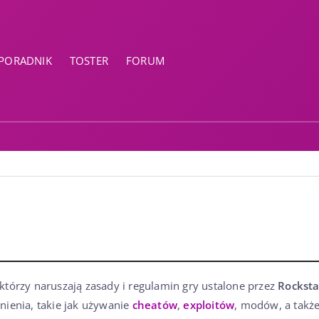
PORADNIK
TOSTER
FORUM
którzy naruszają zasady i regulamin gry ustalone przez
Rockst
nienia, takie jak używanie
cheatów
,
exploitów
, modów, a takż