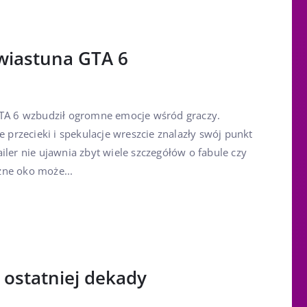
zwiastuna GTA 6
GTA 6 wzbudził ogromne emocje wśród graczy.
e przecieki i spekulacje wreszcie znalazły swój punkt
iler nie ujawnia zbyt wiele szczegółów o fabule czy
żne oko może...
z ostatniej dekady