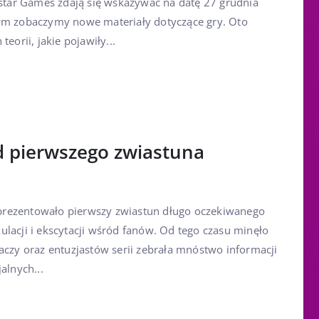
kstar Games zdają się wskazywać na datę 27 grudnia
rym zobaczymy nowe materiały dotyczące gry. Oto
eorii, jakie pojawiły...
d pierwszego zwiastuna
rezentowało pierwszy zwiastun długo oczekiwanego
lacji i ekscytacji wśród fanów. Od tego czasu minęło
aczy oraz entuzjastów serii zebrała mnóstwo informacji
alnych...