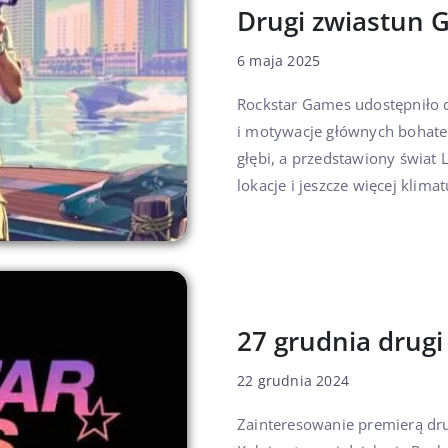
Drugi zwiastun 
6 maja 2025
Rockstar Games udostępniło d
i motywacje głównych bohater
głębi, a przedstawiony świat
lokacje i jeszcze więcej klimatu
27 grudnia drugi
22 grudnia 2024
Zainteresowanie premierą dru