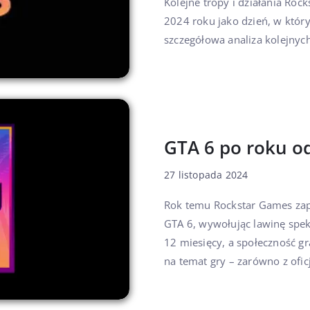
Kolejne tropy i działania Roc
2024 roku jako dzień, w któ
szczegółowa analiza kolejnych t
GTA 6 po roku o
27 listopada 2024
Rok temu Rockstar Games zap
GTA 6, wywołując lawinę speku
12 miesięcy, a społeczność gr
na temat gry – zarówno z oficj