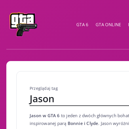
GTA 6
GTA ONLINE
Przeglądaj tag
Jason
Jason w GTA 6
to jeden z dwóch głównych bohater
inspirowanej parą
Bonnie i Clyde
. Jason wyróżn