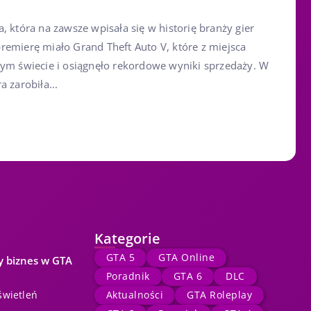
, która na zawsze wpisała się w historię branży gier
remierę miało Grand Theft Auto V, które z miejsca
łym świecie i osiągnęło rekordowe wyniki sprzedaży. W
 zarobiła...
Kategorie
GTA 5
GTA Online
y biznes w GTA
Poradnik
GTA 6
DLC
świetleń
Aktualności
GTA Roleplay