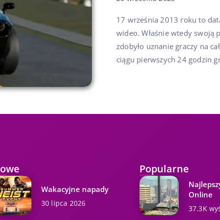
17 września 2013 roku to data
wideo. Właśnie wtedy swoją p
zdobyło uznanie graczy na ca
ciągu pierwszych 24 godzin gra
owe
Popularne
Najlepsz
Wakacyjne napady
Online
30 lipca 2026
37.3K wy