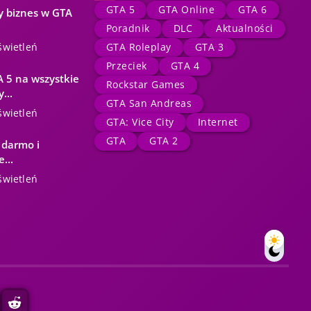
GTA 5
GTA Online
GTA 6
y biznes w GTA
Poradnik
DLC
Aktualności
świetleń
GTA Roleplay
GTA 3
Przeciek
GTA 4
 5 na wszystkie
Rockstar Games
...
GTA San Andreas
świetleń
GTA: Vice City
Internet
GTA
GTA 2
 darmo i
...
świetleń