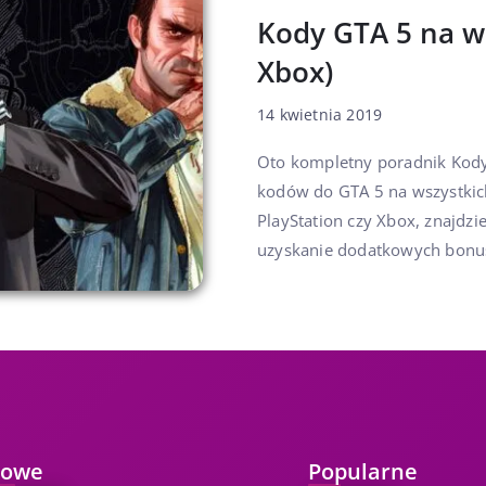
Kody GTA 5 na ws
Xbox)
14 kwietnia 2019
Oto kompletny poradnik Kody 
kodów do GTA 5 na wszystkich
PlayStation czy Xbox, znajdzi
uzyskanie dodatkowych bonus
owe
Popularne