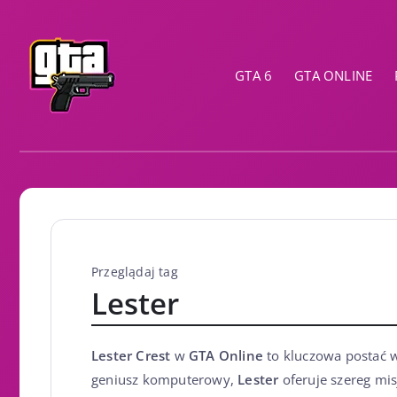
GTA 6
GTA ONLINE
Przeglądaj tag
Lester
Lester Crest
w
GTA Online
to kluczowa postać
geniusz komputerowy,
Lester
oferuje szereg mis