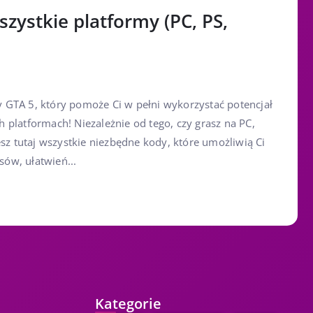
zystkie platformy (PC, PS,
GTA 5, który pomoże Ci w pełni wykorzystać potencjał
 platformach! Niezależnie od tego, czy grasz na PC,
esz tutaj wszystkie niezbędne kody, które umożliwią Ci
ów, ułatwień...
Kategorie