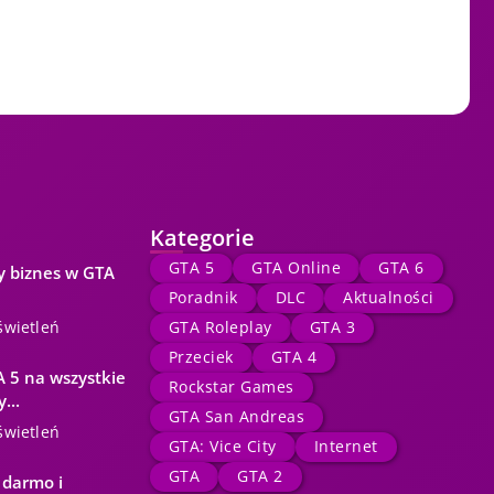
Kategorie
GTA 5
GTA Online
GTA 6
y biznes w GTA
Poradnik
DLC
Aktualności
świetleń
GTA Roleplay
GTA 3
Przeciek
GTA 4
 5 na wszystkie
Rockstar Games
...
GTA San Andreas
świetleń
GTA: Vice City
Internet
GTA
GTA 2
 darmo i