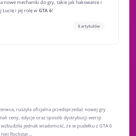
nowe mechaniki do gry, takie jak hakowanie i
 Lucię i jej rolę w
GTA 6
!
8 artykułów
zerwca, ruszyła oficjalna przedsprzedaż nowej gry
ali ceny, edycje oraz sposób dystrybucji wersji
i wzbudziła jednak wiadomość, że w pudełku z GTA 6
niej Rockstar...