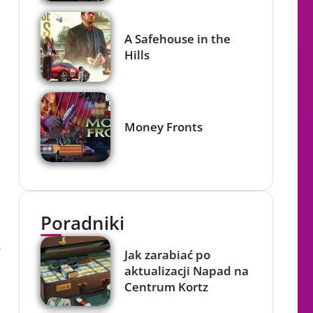
A Safehouse in the
Hills
Money Fronts
Poradniki
ł
Jak zarabiać po
aktualizacji Napad na
Centrum Kortz