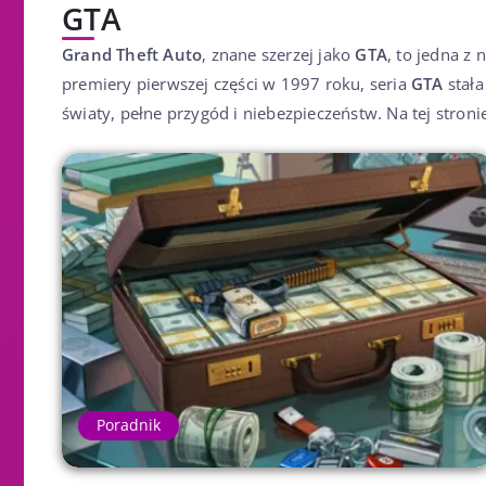
GTA
Grand Theft Auto
, znane szerzej jako
GTA
, to jedna z
premiery pierwszej części w 1997 roku, seria
GTA
stała
światy, pełne przygód i niebezpieczeństw. Na tej stron
Poradnik