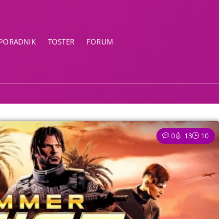
PORADNIK
TOSTER
FORUM
0
13
10