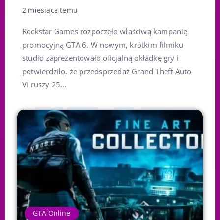
2 miesiące temu
Rockstar Games rozpoczęło właściwą kampanię
promocyjną GTA 6. W nowym, krótkim filmiku
studio zaprezentowało oficjalną okładkę gry i
potwierdziło, że przedsprzedaż Grand Theft Auto
VI ruszy 25...
GTA Online