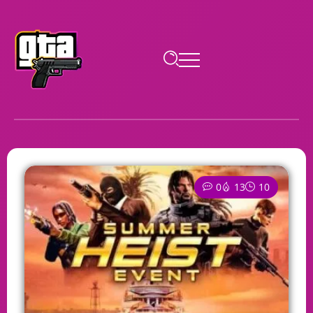
0
13
10