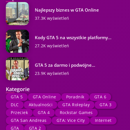
Najlepszy biznes w GTA Online
37.3K wyświetleń
Kody GTA 5 na wszystkie platformy...
27.2K wyświetleń
GTA 5 za darmo i podwójne...
23.9K wyświetleń
Kategorie
GTA 5
GTA Online
Poradnik
GTA 6
DLC
Aktualności
GTA Roleplay
GTA 3
Przeciek
GTA 4
Rockstar Games
GTA San Andreas
GTA: Vice City
Internet
GTA
GTA 2