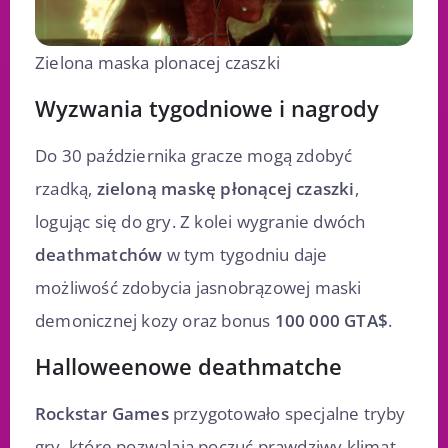
Zielona maska plonacej czaszki
Wyzwania tygodniowe i nagrody
Do 30 października gracze mogą zdobyć
rzadką,
zieloną maskę płonącej czaszki
,
logując się do gry. Z kolei wygranie dwóch
deathmatchów
w tym tygodniu daje
możliwość zdobycia jasnobrązowej maski
demonicznej kozy oraz bonus
100 000 GTA$
.
Halloweenowe deathmatche
Rockstar Games
przygotowało specjalne tryby
gry, które pozwalają poczuć prawdziwy klimat