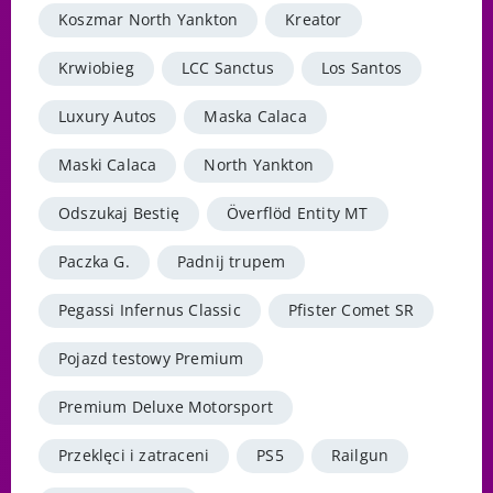
Koszmar North Yankton
Kreator
Krwiobieg
LCC Sanctus
Los Santos
Luxury Autos
Maska Calaca
Maski Calaca
North Yankton
Odszukaj Bestię
Överflöd Entity MT
Paczka G.
Padnij trupem
Pegassi Infernus Classic
Pfister Comet SR
Pojazd testowy Premium
Premium Deluxe Motorsport
Przeklęci i zatraceni
PS5
Railgun